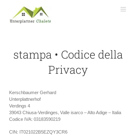
Skip
to
content
stampa • Codice della
Privacy
Kerschbaumer Gerhard
Unterplattnerhof
Verdings 4
39043 Chiusa-Verdinges, Valle isarco – Alto Adige – Italia
Codice IVA: 03183590219
CIN: IT021022B5EZQY3CR6